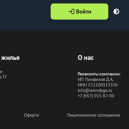
Войти
login
brightness_4
 жилья
О нас
ье
Реквизиты компании:
в ТГ
ИП Панфилов Д.А.
ИНН 151100313356
info@arendago.ru
+7 (967) 555-87-00
Оферта
Лицензионное соглашение