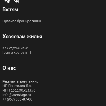
#ростовнадонуснятьквартирупосуточно 
Гостям
#снятьквартирувростовепосуточно 
#посуточноростовнадонунедорого 
#ростовнедорогиеквартирыпосуточно 
Правила бронирования
#арендапосуточноростов
Хозяевам жилья
Как сдать жилье
Группа хостов в ТГ
О нас
Реквизиты компании:
ИП Панфилов Д.А.
ИНН 151100313356
info@arendago.ru
+7 (967) 555-87-00