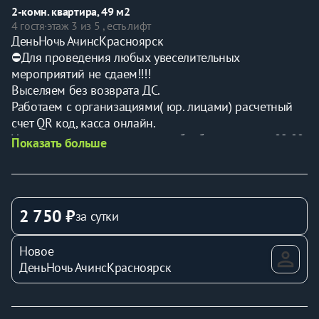
2-комн. квартира, 49 м2
4 гостя
·
этаж 3 из 5 , есть лифт
ДеньНочь АчинсКрасноярск
⛔️Для проведения любых увеселительных 
мероприятий не сдаем!!!!
Выселяем без возврата ДС.
Работаем с организациями( юр. лицами) расчетный 
счет QR код, касса онлайн.
Уважаемые гости, все заявки обрабатываются с 09.00 
Показать больше
- 23.00 по Красноярскому времени.
ЧИТАЕМ ВНИМАТЕЛЬНО
Рады приветствовать Вас. У нас дистанционное 
заселение (электронный ключ). Для создания доступа 
2 750 ₽
за сутки
в квартиру Вам нужно зайти в смс там ссылка от 
Flatsharing ,пройти два шага (подписание договора и 
Новое
загрузить фото паспорта) кликая зеленые кнопки. 
ДеньНочь АчинсКрасноярск
Только после этого Вам придет код доступа в 
квартиру. При возникновении сложностей мы всегда 
рады Вам помочь!