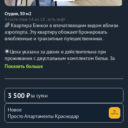
Студия, 30 м2
4 гостя
·
этаж 14 из 18 , есть лифт
🌈 Квартира Бэнкси в впечатляющим видом вблизи 
аэропорта. Эту квартиру обожают бронировать 
влюбленные и транзитные путешественники.
🌟Цена указана за двоих и действительна при 
проживании с двуспальным комплектом белья. За 
дополнительных гостей или белье по запросу - 
Показать больше
доплата 800 рублей.
‍🤝‍🧑При бронировании точно указывайте количество 
гостей, включая детей любого возраста. В подъезде 
3 500 ₽
за сутки
установлена видеокамера, и за всех неуказанных в 
заявке гостей будет произведен перерасчет.
Новое
Просто Апартаменты Краснодар
🌟 Возможно размещение животного по цене +1000 
р в сутки