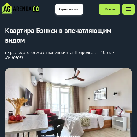
menu
Сдать жильё
Войти
Квартира Бэнкси в впечатляющим
видом
г Краснодар, поселок Знаменский, ул Природная, д 10Б к 2
ID: 103051