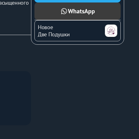
насыщенного 
руют дневной 
WhatsApp
сё создано 
Новое
Две Подушки
лабления. 
т 