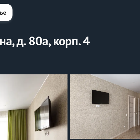
лье
а, д. 80а, корп. 4