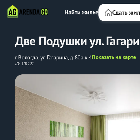
Найти жилье
Сдать жи
Две Подушки ул. Гагарин
Показать на карте
г Вологда, ул Гагарина, д 80а к 4
ID: 101121