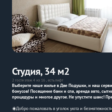
Студия, 34 м2
2 гостя
·
этаж 4 из 16 , есть лифт
Выберите наше жилье в Две Подушки, и наш серви
бонусов! Посещение бани и спа, аренда авто, сытн
процедуры и многое другое. Не упустите шанс! П
☀️
Добро пожаловать в уголок уюта и безмятежности