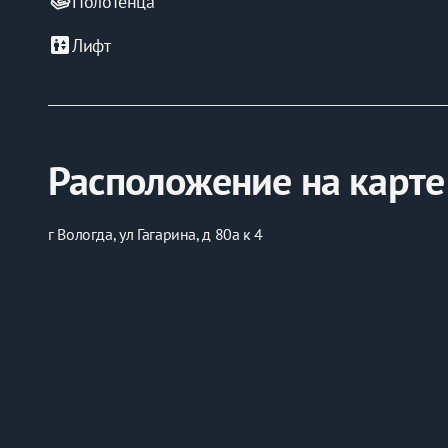
Полотенца
elevator
Лифт
Расположение на карте
г Вологда, ул Гагарина, д 80а к 4