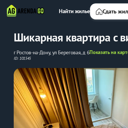
Найти жилье
Сдать жи
Шикарная квартира с в
Показать на карт
г Ростов-на-Дону, ул Береговая, д 6
ID: 101545