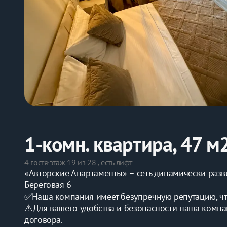
1-комн. квартира, 47 м
4 гостя
·
этаж 19 из 28 , есть лифт
«Aвторcкие Апapтаменты» – сеть динaмичеcки рaз
Береговая 6
✅Наша компания имеет безупречную репутацию, что 
⚠️Для вашего удобства и безопасности наша компа
договора.