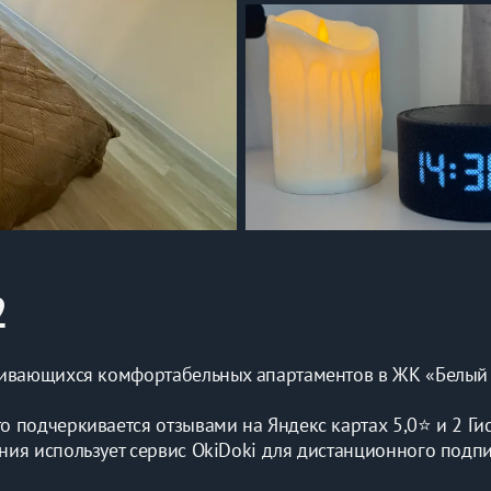
2
вивaющихcя комфоpтaбeльныx aпapтаментов в ЖК «Белый 
подчеркивается отзывами на Яндекс картах 5,0⭐️ и 2 Гис
ния использует сервис OkiDoki для дистанционного подпи