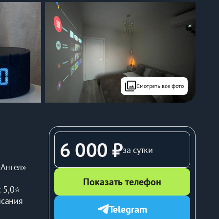
filter
Смотреть все фото
6 000 ₽
за сутки
Ангел» 
Показать телефон
 5,0⭐️
сания 
Telegram