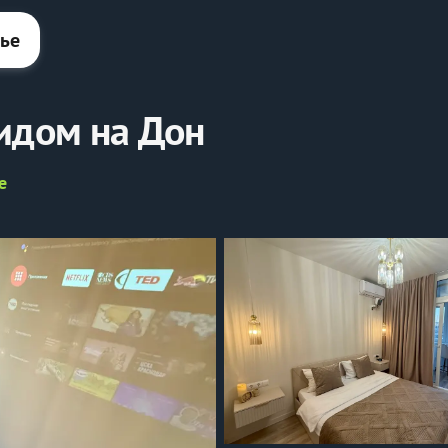
лье
идом на Дон
е