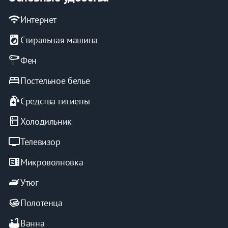
апартаменты.
wifi
Интернет
local_laundry_service
Стиральная машина
Фен
bed
Постельное белье
sanitizer
Средства гигиены
kitchen
Холодильник
tv
Телевизор
microwave
Микроволновка
iron
Утюг
Полотенца
bathtub
Ванна