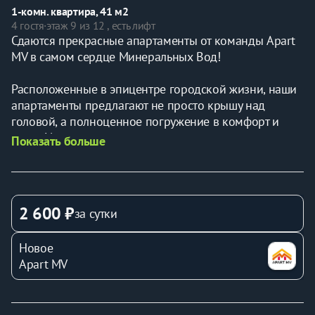
1-комн. квартира, 41 м2
4 гостя
·
этаж 9 из 12 , есть лифт
Сдаются прекрасные апартаменты от команды Apart 
MV в самом сердце Минеральных Вод!
Расположенные в эпицентре городской жизни, наши 
апартаменты предлагают не просто крышу над 
головой, а полноценное погружение в комфорт и 
стиль. Из окон открывается захватывающий вид на 
Показать больше
оживленные улицы и исторические 
достопримечательности, позволяющий почувствовать 
пульс города, не покидая уюта своего дома.
2 600 ₽
за сутки
Мы предлагаем просторные и светлые апартаменты, 
выполненные в современном дизайне с 
Новое
использованием высококачественных материалов. 
Apart MV
Полностью оборудованная кухня позволит вам с 
легкостью воплощать любые кулинарные фантазии, а 
удобная мебель и продуманное освещение создадут 