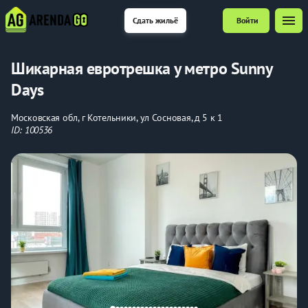
menu
Сдать жильё
Войти
Шикарная евротрешка у метро Sunny
Days
Московская обл, г Котельники, ул Сосновая, д 5 к 1
ID: 100536