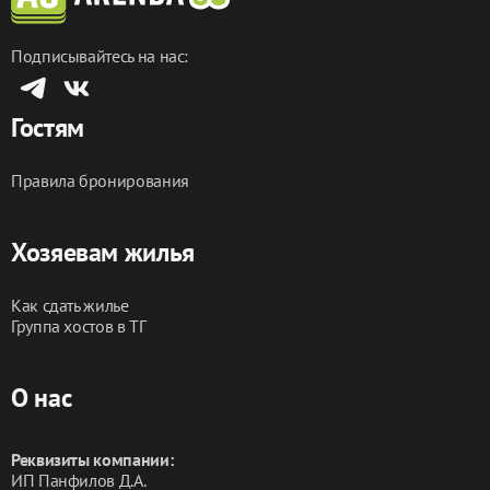
Выезд до 12:00 🕛
Подписывайтесь на нас:
Забронируйте прямо сейчас и убедитесь сами, 
насколько комфортно может быть ваше пребывание 
Гостям
в нашем уютном уголке!
Правила бронирования
Хозяевам жилья
Как сдать жилье
Группа хостов в ТГ
О нас
Реквизиты компании:
ИП Панфилов Д.А.