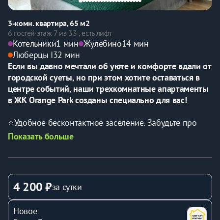
3-комн. квартира, 65 м2
6 гостей
·
этаж 7 из 33 , есть лифт
Котельники
1 мин
Жулебино
14 мин
Люберцы I
32 мин
Если вы давно мечтали об уюте и комфорте вдали от 
городской суеты, но при этом хотите оставаться в 
центре событий, наши трехкомнатные апартаменты 
в ЖК Orange Park созданы специально для вас!
⭐Удобное беcконтактноe заceлeние. Забудьте про 
очереди и ожидания — всё максимально просто и 
Показать больше
удобно.
⭐Возможность проживания до 6-х человек. Идеально 
подходит для семейного отдыха или встреч с 
друзьями.
4 200 ₽
за сутки
⭐Отличное расположение для любых целей. Тихий и 
спокойный район идеально подойдет как для 
Новое
отдыха, так и для деловой поездки. 