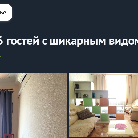
лье
6 гостей с шикарным видо
е