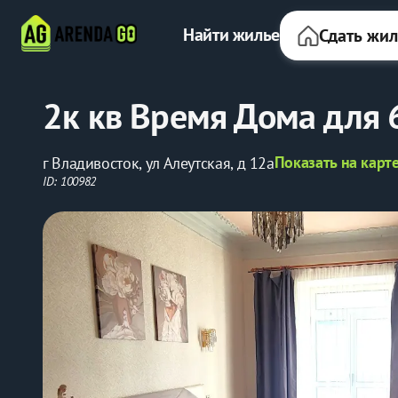
Найти жилье
Сдать жи
2к кв Время Дома для 
Показать на карт
г Владивосток, ул Алеутская, д 12а
ID: 100982