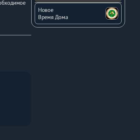
обходимое 
Новое
Время Дома
При 
тюг.
рованное 
 и Морской 