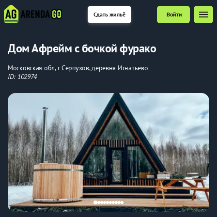
menu
Сдать жильё
Войти
Дом Афрейм с бочкой фурако
Московская обл, г Серпухов, деревня Игнатьево
ID: 102974