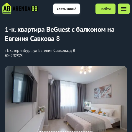
menu
Сдать жильё
Войти
1-к. квартира BeGuest с балконом на
Евгения Савкова 8
г Екатеринбург, ул Евгения Савкова, д 8
ID: 102876