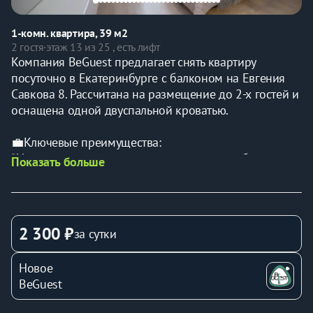
1-комн. квартира, 39 м2
2 гостя
·
этаж 13 из 25 , есть лифт
Компания BeGuest предлагает снять квартиру 
посуточно в Екатеринбурге с балконом на Евгения 
Савкова 8. Рассчитана на размещение до 2-х гостей и 
оснащена одной двуспальной кроватью.
💼Ключевые преимущества:
* Удалённое заселение — получайте ключи без 
Показать больше
ожидания
* Вместимость: до 2 гостей (двуспальная кровать)
* Идеальная транспортная доступность
* Отчётные документы для командированных
2 300 ₽
за сутки
* Всё включено — от постельного белья до Wi-Fi
Новое
📍 Расположение:
BeGuest
* В пешей доступности остановка общественного 
транспорта "Хрустальногорская"