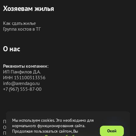
Хозяевам жилья
Как сдать жилье
Группа хостов в ТГ
О нас
Реквизиты компании:
ИП Панфилов Д.А.
ИНН 151100313356
info@arendago.ru
+7 (967) 555-87-00
Мы используем cookies. Это необходимо для
Политика конфиденциальности
нормального функционирования сайта.
Обработка персональных данных
Окей
Продолжая пользоваться сайтом, Вы
Пользовательское соглашение
Оферта