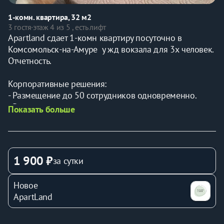
1-комн. квартира, 32 м2
3 гостя
·
этаж 4 из 5 , есть лифт
Apartland сдает 1-комн квартиру посуточно в 
Комсомольск-на-Амуре  у жд вокзала для 3х человек. 
Отчетность.
Корпоративные решения:
- Размещение до 50 сотрудников одновременно.
- Разные варианты – от эконом до премиум.
Показать больше
- Учтем количество проживающих и выделенный 
бюджет
Наши гости:
1 900 ₽
за сутки
* Командированные (рядом автобусные остановки с 
беспересадочными маршрутами до 
Новое
Судостроительного завода АСЗ, Газпром, НПЗ 
ApartLand
Роснефть, ГСС, АЗиГ, РЖД - управление, локомотивное 
депо, учебный центр).
* Творческие коллективы, организаторы выставок (ДК 