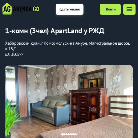
menu
Сдать жильё
Войти
1-комн (3чел) ApartLand у РЖД
Хабаровский край, г Комсомольск-на-Амуре, Магистральное шоссе,
д 15/1
ID: 100277