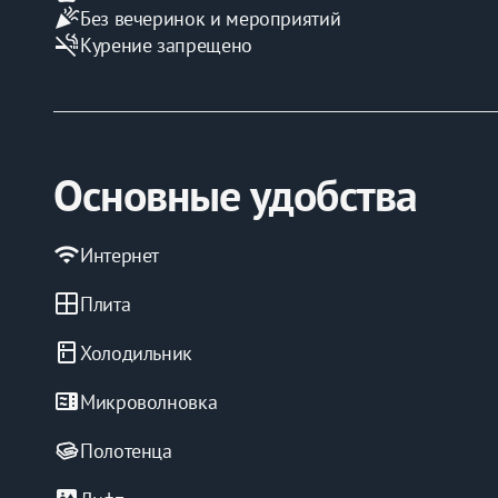
celebration
Без вечеринок и мероприятий
smoke_free
Курение запрещено
Основные удобства
wifi
Интернет
window
Плита
kitchen
Холодильник
microwave
Микроволновка
Полотенца