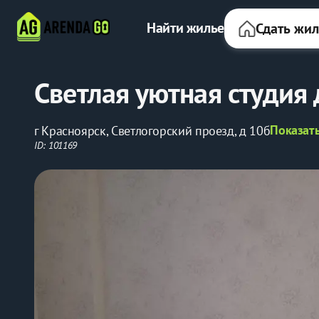
Найти жилье
Сдать жи
Светлая уютная студия 
Показать
г Красноярск, Светлогорский проезд, д 10б
ID: 101169