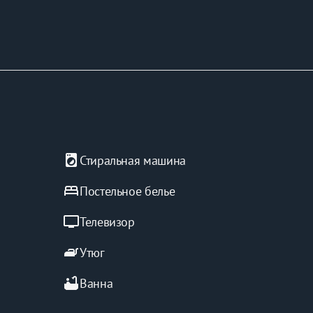
local_laundry_service
Стиральная машина
bed
Постельное белье
tv
Телевизор
iron
Утюг
bathtub
Ванна