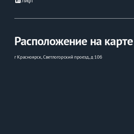
elevator
Лифт
Расположение на карте
г Красноярск, Светлогорский проезд, д 10б