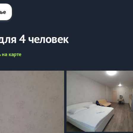
лье
для 4 человек
 на карте