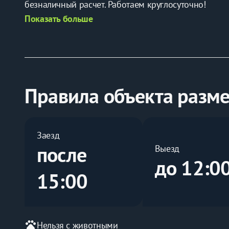
безналичный расчет. Работаем круглосуточно!
Показать больше
С удовольствием разместим Вас! Звоните!
Правила объекта разм
Заезд
после
Выезд
до 12:0
15:00
pets
Нельзя с животными