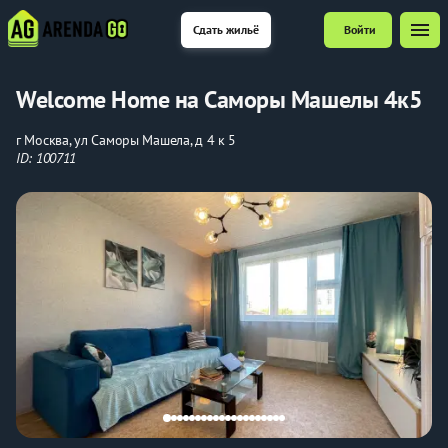
menu
Сдать жильё
Войти
Welcome Home на Саморы Машелы 4к5
г Москва, ул Саморы Машела, д 4 к 5
ID: 100711