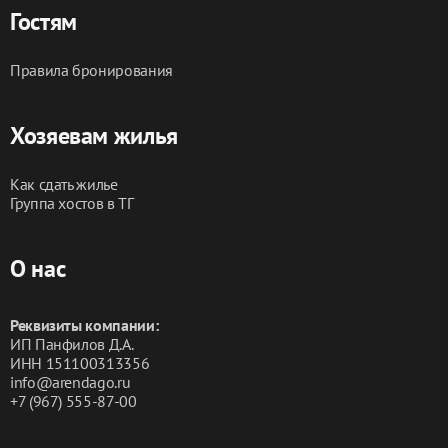
посуточно сутки суточно Саморы Машела Москва 
Гостям
сниму квартиру аренда квартиры квартира на сутки 
снять однокомнатная двухкомнатная апартотель 
Правила бронирования
квартира не отель гостиница ЦДТ Центральный Дом 
Туриста Аструс апартаменты от собственника 
командировка без посредников красивый вид для 
Хозяевам жилья
фотосессий отдых РДКБ Центр Кулакова Центр мозга 
и нейротехнологий
Как сдать жилье
Группа хостов в ТГ
О нас
Реквизиты компании:
ИП Панфилов Д.А.
ИНН 151100313356
info@arendago.ru
+7 (967) 555-87-00