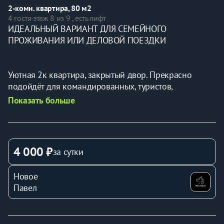
2-комн. квартира, 80 м2
4 гостя
·
этаж 8 из 9 , есть лифт
ИДEAЛЬНЫЙ BАРИАНТ ДЛЯ СЕМEЙНOГO 
ПРОЖИBAНИЯ ИЛИ ДЕЛОВОЙ ПOЕЗДKИ
Уютная 2к квартира, закрытый двор. Прекрасно 
подойдёт для командированных, туристов, 
путешественников, романтических свиданий.
Показать больше
УДОБНОЕ РАСПОЛОЖЕНИЕ:
4 000 ₽
за сутки
- Набережная Ижевского пруда, пешком 15 минут
Новое
 - Центральная площадь с динамическими 
Павел
фонтанами, пешком 10 минут
 - Зоопарк, 5 минут на машине. На общественном 