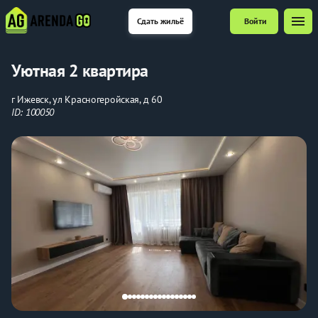
menu
Сдать жильё
Войти
Уютная 2 квартира
г Ижевск, ул Красногеройская, д 60
ID: 100050