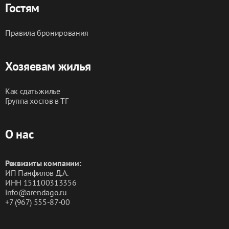
Гостям
ЗАПРЕЩЕНО:
- Курение в квартире и на балконе
Правила бронирования
- Вечеринки
Хозяевам жилья
Как сдать жилье
Группа хостов в ТГ
О нас
Реквизиты компании:
ИП Панфилов Д.А.
ИНН 151100313356
info@arendago.ru
+7 (967) 555-87-00