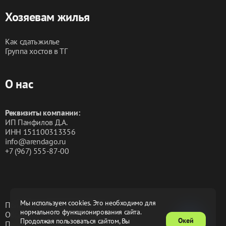
Хозяевам жилья
Как сдать жилье
Группа хостов в ТГ
О нас
Реквизиты компании:
ИП Панфилов Д.А.
ИНН 151100313356
info@arendago.ru
+7 (967) 555-87-00
Мы используем cookies. Это необходимо для
Политика конфиденциальности
нормального функционирования сайта.
Обработка персональных данных
Окей
Продолжая пользоваться сайтом, Вы
Пользовательское соглашение
Оферта