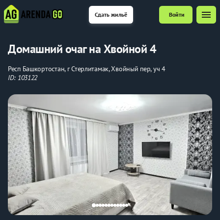
menu
Сдать жильё
Войти
Домашний очаг на Хвойной 4
Респ Башкортостан, г Стерлитамак, Хвойный пер, уч 4
ID: 103122