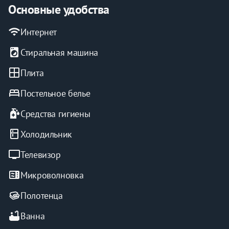
Основные удобства
wifi
Интернет
local_laundry_service
Стиральная машина
window
Плита
bed
Постельное белье
sanitizer
Средства гигиены
kitchen
Холодильник
tv
Телевизор
microwave
Микроволновка
Полотенца
bathtub
Ванна