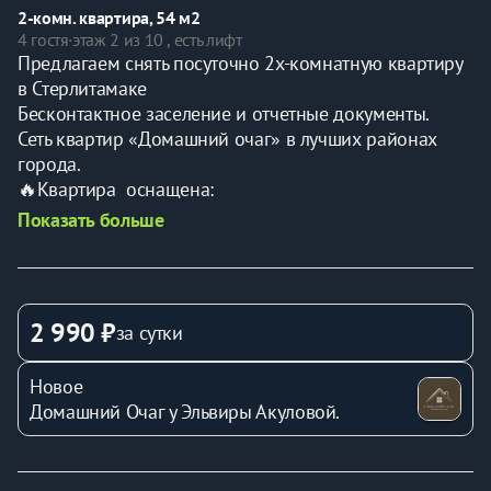
2-комн. квартира, 54 м2
4 гостя
·
этаж 2 из 10 , есть лифт
Предлагаем снять посуточно 2х-комнатную квартиру 
в Стерлитамаке
Бесконтактное заселение и отчетные документы.
Сеть квартир «Домашний очаг» в лучших районах 
города.
🔥Квартира  оснащена:
- двуспальная кровать, две односпальные кровати , 
Показать больше
раскладной диван
- цифровое ТВ и высокоскоростной Wi-Fi
- оборудованная кухня (холодильник, микроволновая 
печь, чайник,посудомоечная машина)
2 990 ₽
за сутки
- посуда, кухонные принадлежности
- стиральная машина
Новое
-кондиционер
Домашний Очаг у Эльвиры Акуловой.
- свежее постельное белье и полотенца, жидкое мыло 
для рук
📍РЯДОМ РАСПОЛАГАЕТСЯ: