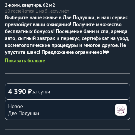
2-комн. квартира, 62 м2
10 гостей
·
этаж 1 из 5 , есть лифт
Выберите наше жилье в Две Подушки, и наш сервис 
превзойдет ваши ожидания! Получите множество 
бесплатных бонусов! Посещение бани и спа, аренда 
авто, сытный завтрак и перекус, сертификат на уход, 
косметологические процедуры и многое другое. Не 
упустите шанс! Предложение ограничено!❤️
Показать больше
☀️
Погрузитесь в атмосферу уюта и элегантности! Эта 
квартира– идеальное 
с
очетание комфортной 
функциональности и стильного дизайна. Мягкие 
пастельные тона стен создают спокойную атмосферу, 
4 390 ₽
за сутки
а грациозные детали интерьера добавляют нотку 
роскоши. Просторная гостиная с изысканным 
Новое
обеденным столом и уютный диван приглашают 
Две Подушки
расслабиться, наслаждаясь вечерним чаем или 
беседой с близкими.
В спальнях царит гармония и тепло, где просторные 