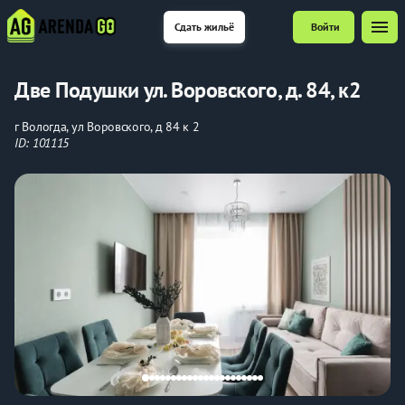
menu
Сдать жильё
Войти
Две Подушки ул. Воровского, д. 84, к2
г Вологда, ул Воровского, д 84 к 2
ID: 101115