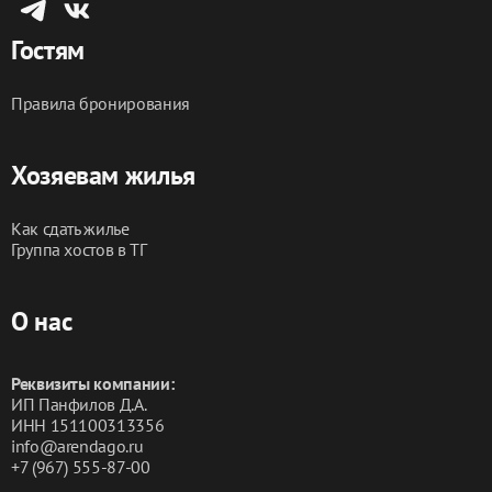
залог не возвращается.
⛔Размещение с животными также запрещено.
Гостям
Заезд после 15:00 🕑
Правила бронирования
Выезд до 12:00 🕛
Забронируйте прямо сейчас и убедитесь сами, 
Хозяевам жилья
насколько комфортно может быть ваше пребывание 
в нашем уютном уголке!
Как сдать жилье
Группа хостов в ТГ
О нас
Реквизиты компании:
ИП Панфилов Д.А.
ИНН 151100313356
info@arendago.ru
+7 (967) 555-87-00