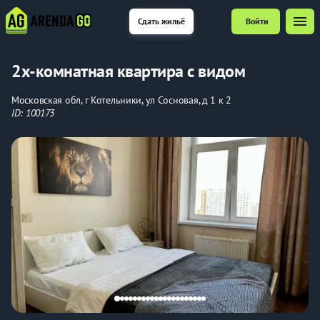
menu
Сдать жильё
Войти
2х-комнатная квартира с видом
Московская обл, г Котельники, ул Сосновая, д 1 к 2
ID: 100173