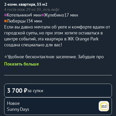
2-комн. квартира, 55 м2
4 гостя
·
этаж 29 из 30 , есть лифт
Котельники
4 мин
Жулебино
17 мин
Люберцы I
34 мин
Если вы давно мечтали об уюте и комфорте вдали от 
городской суеты, но при этом хотите оставаться в 
центре событий, эта квартира в ЖК Orange Park 
создана специально для вас!
⭐Удобное беcконтактноe заceлeние. Забудьте про 
очереди и ожидания — всё максимально просто и 
Показать больше
удобно.
⭐Возможность проживания до 4-х человек. Идеально 
подходит для семейного отдыха или встреч с 
друзьями.
3 700 ₽
за сутки
⭐Отличное расположение для любых целей. Тихий и 
спокойный район идеально подойдет как для 
Новое
отдыха, так и для деловой поездки. 
Sunny Days