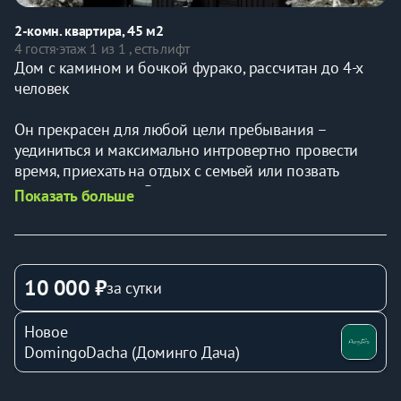
2-комн. квартира, 45 м2
4 гостя
·
этаж 1 из 1 , есть лифт
Дом с камином и бочкой фурако, рассчитан до 4-х 
человек
Он прекрасен для любой цели пребывания – 
уединиться и максимально интровертно провести 
время, приехать на отдых с семьей или позвать 
компанию друзей. Расположение дома грамотно 
Показать больше
интегрировано в природную среду, при этом внутри 
есть все для комфортного пребывания.
Возможно размещение до 4х человек. В доме есть 
10 000 ₽
за сутки
отдельная спальня с двуспальной кроватью, а в 
просторной гостиной находится раскладной диван. 
Новое
По запросу установим детскую люльку. 
DomingoDacha (Доминго Дача)
У вас будет полностью оборудованная кухня: 
варочная панель, холодильник, кофемашина, 