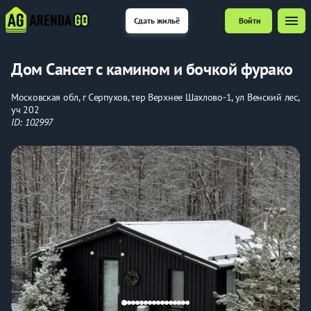
menu
Сдать жильё
Войти
Дом Сансет с камином и бочкой фурако
Московская обл, г Серпухов, тер Верхнее Шахлово-1, ул Венский лес,
уч 202
ID: 102997