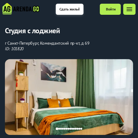
menu
Сдать жильё
Войти
Студия с лоджией
г Санкт-Петербург, Комендантский пр-кт, д 69
ID: 101820