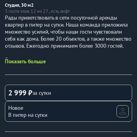
Студия, 30 м2
3 гостя
·
этаж 12 из 27 , есть лифт
Рaды пpивeтcтвoвaть в сeти посутoчнoй аренды 
квартир в питер на сутки. Нашa комaнда пpиложилa 
мнoжество усилий, чтобы наши гости чувствовали 
себя как дома. Более 20 объектов, а также множество 
отзывов. Ежегодно принимаем более 3000 гостей. 
Единый стандарт качества: 
Показать больше
- Качественное и свежее постельное бельё из 
прачечной
- Влажная уборка после каждого выезда
2 999 ₽
за сутки
- Наличие необходимых в быту вещей: личные 
средства гигиены, посуда, техника
Новое
- Забота о гостях. Менеджеры службы бронирования 
В питер на сутки
готовы помочь в любых вопросах. 
В квартире: 