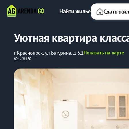
Найти жилье
Сдать жи
Уютная квартира класса
Показать на карте
г Красноярск, ул Батурина, д 5Д
ID: 101150