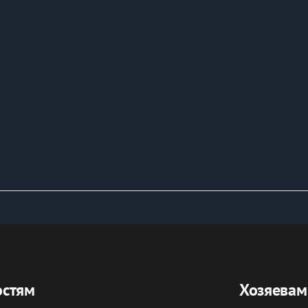
остям
Хозяевам