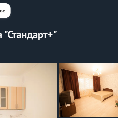
лье
 "Стандарт+"