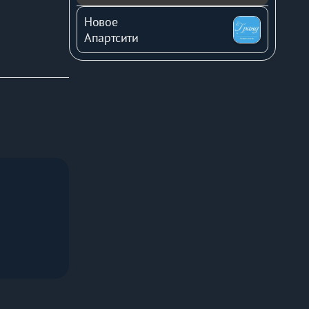
те уточнить 
Новое
Апартсити