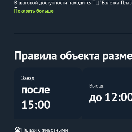
В шаговой доступности находится ТЦ "Взлетка-Плаза
При длительном проживании мы предлагаем индиви
Показать больше
у нашего менеджера.
Почасовка от 3х часов, от 1000 рублей.
Предоставляем документы для отчетности. Наличны
Правила объекта разм
Заезд
после
Выезд
до 12:0
15:00
pets
Нельзя с животными