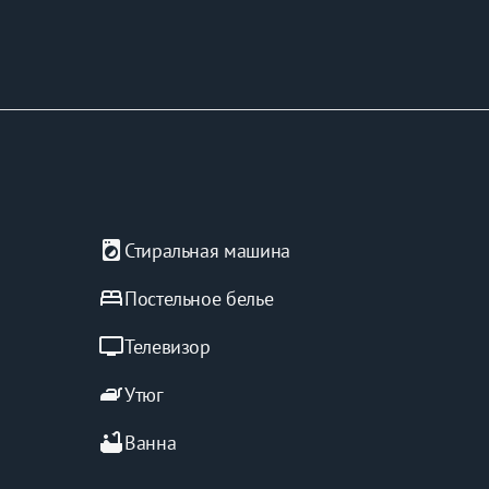
local_laundry_service
Стиральная машина
bed
Постельное белье
tv
Телевизор
iron
Утюг
bathtub
Ванна