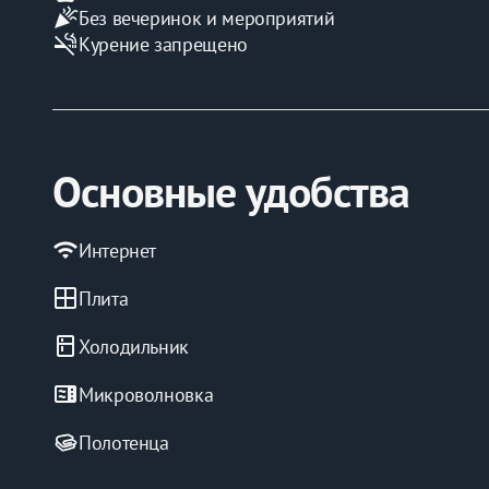
celebration
Без вечеринок и мероприятий
smoke_free
Курение запрещено
Основные удобства
wifi
Интернет
window
Плита
kitchen
Холодильник
microwave
Микроволновка
Полотенца