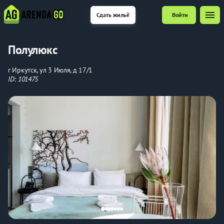
menu
Сдать жильё
Войти
Полулюкс
г Иркутск, ул 3 Июля, д 17/1
ID: 101475