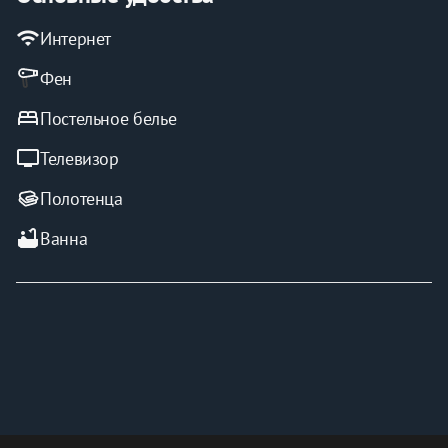
wifi
Интернет
Фен
bed
Постельное белье
tv
Телевизор
Полотенца
bathtub
Ванна