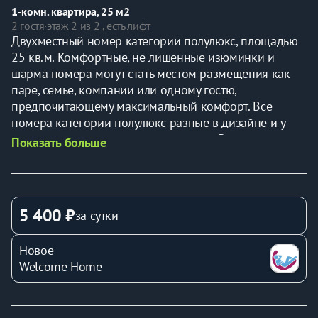
1-комн. квартира, 25 м2
2 гостя
·
этаж 2 из 2 , есть лифт
Двухместный номер категории полулюкс, площадью 
25 кв.м. Комфортные, не лишенные изюминки и 
шарма номера могут стать местом размещения как 
паре, семье, компании или одному гостю, 
предпочитающему максимальный комфорт. Все 
номера категории полулюкс разные в дизайне и у 
каждого номера есть своя изюминка. В номере есть 
Показать больше
всё необходимое для комфортного проживания в 
нашем отеле: белоснежная свежая постель, мягкие 
махровые халаты и полотенца и полный комплект 
предметов индивидуального пользования.
5 400 ₽
за сутки
Новое
Welcome Home