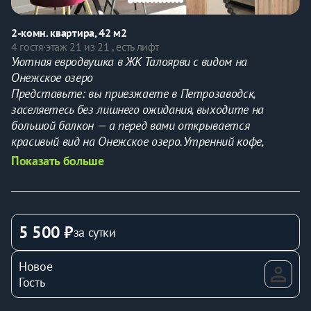
2-комн. квартира, 42 м2
4 гостя
·
этаж 21 из 21 , есть лифт
Уютная евродвушка в ЖК Талоярви с видом на 
Онежское озеро
Представьте: вы приезжаете в Петрозаводск, 
заселяетесь без лишнего ожидания, выходите на 
большой балкон — а перед вами открывается 
красивый вид на Онежское озеро. Утренний кофе, 
спокойный вечер после прогулок, чистая современная 
Показать больше
квартира и ощущение, что всё уже подготовлено для 
вашего отдыха.
Сдаётся новая уютная квартира в ЖК Талоярви — 
современном жилом комплексе с собственной 
5 500 ₽
за сутки
набережной. Дом 2025 года постройки, новый район, 
спокойная атмосфера, много детских площадок и всего 
Новое
10 минут до центра города.
Гость
Фотографии, цены и занятость актуальны.
Почему гостям здесь нравится: