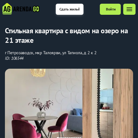
menu
Сдать жильё
Войти
Стильная квартира с видом на озеро на
21 этаже
г Петрозаводск, мкр Талоярви, ул Тапиола, д 2 к 2
ID: 106544