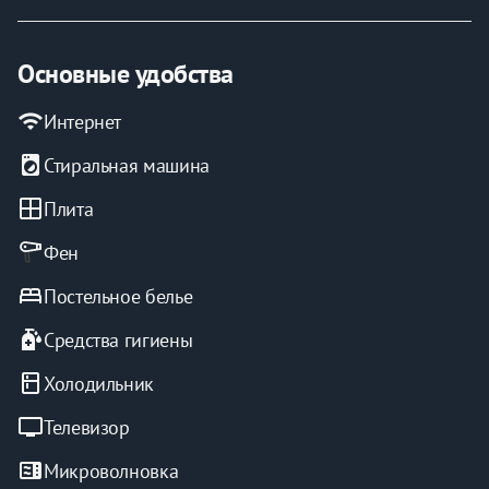
Основные удобства
wifi
Интернет
local_laundry_service
Стиральная машина
window
Плита
Фен
bed
Постельное белье
sanitizer
Средства гигиены
kitchen
Холодильник
tv
Телевизор
microwave
Микроволновка