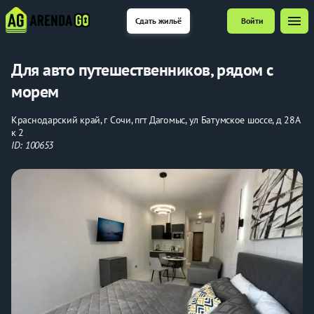
menu
Сдать жильё
Войти
Для авто путешественников, рядом с
морем
Краснодарский край, г Сочи, пгт Дагомыс, ул Батумское шоссе, д 28А
к 2
ID: 100653