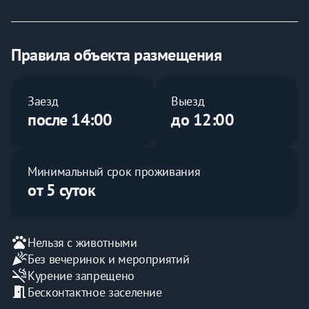
Кухонный гарнитур со всей необходимой 
техникой и посудой
Холодильник
Стиральная машинка
Правила объекта размещения
Гладильные принадлежности
Большой вместительный шкаф
На балконе столик и два кресла
Заезд
Выезд
Вроде ничего не забыл...
после 14:00
до 12:00
В общем приезжайте, порадуйте себя комфортным 
отдыхом!
Минимальный срок проживания
от 5 суток
pets
Нельзя с животными
celebration
Без вечеринок и мероприятий
smoke_free
Курение запрещено
meeting_room
Бесконтактное заселение