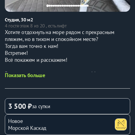
Студия, 30 м2
4 гостя
·
этаж 8 из 20 , есть лифт
Хотите отдохнуть на море рядом с прекрасным 
пляжем, но в тихом и спокойном месте?
Тогда вам точно к нам!
Встретим!
Всё покажем и расскажем!
Рядом нацпарк и чайные плантации. Магазин 
Показать больше
Золотая Нива с лучшим выбором всяких вкусностей!
На территории ЖК куча парковочных мест, если вы 
на машине или мотоцикле. Спортивная и детская 
площадка, тропа теренкура.
3 500 ₽
за сутки
В самой квартире:
Новое
Двуспальная кровать 160 см
Морской Каскад
Раскладной диван 120 см