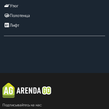
iron
Утюг
Полотенца
elevator
Лифт
Подписывайтесь на нас: