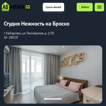
menu
Сдать жильё
Войти
Студия Нежность на Броско
г Хабаровск, ул Пионерская, д 1/2б
ID: 100233