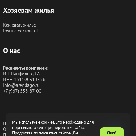
Хозяевам жилья
Как сдать жилье
Группа хостов в ТГ
О нас
Реквизиты компании:
ИП Панфилов Д.А.
ИНН 151100313356
info@arendago.ru
+7 (967) 555-87-00
Мы используем cookies. Это необходимо для
Политика конфиденциальности
нормального функционирования сайта.
Обработка персональных данных
Окей
Продолжая пользоваться сайтом, Вы
Пользовательское соглашение
Оферта