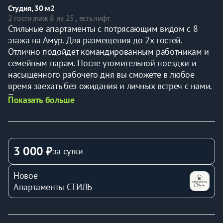
Студия, 30 м2
2 гостя
·
этаж 8 из 25 , есть лифт
Стильные апартаменты с потрясающим видом с 8 
этажа на Амур. Для размещения до 2х гocтeй. 
Отлично подойдет командированным работникам и 
семейным парам. После утомительной поездки и 
насыщенного рабочего дня вы сможете в любое 
время заехать без ожидания и личных встреч с нами. 
Принять теплый душ и сразу как в отеле лечь в 
Показать больше
белоснежную постель. Вы будете засыпать и 
просыпаться в объятиях шикарных рассветов и 
красивых закатов. У нас вы всегда сможете 
приготовить любимое блюдо, вместо похода по 
3 000 ₽
за сутки
дорогим ресторанам. Заселение самостоятельное . 
Предоставляем полный пакет отчетных документов. У 
Новое
Вас будет возможность насладиться красивым видом 
Апартаменты СТИЛЬ
с чашечкой кофе или чая на лоджии . В пешей 
доступности находятся дирекция РЖД ( Пионерская 
1Е) , Транснефть (Запарина 1), УК БСМ (пер. 