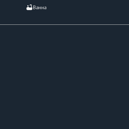
bathtub
Ванна