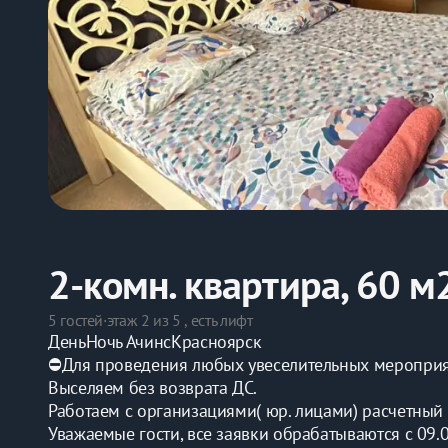
2-комн. квартира, 60 м
5 гостей
·
этаж 2 из 5 , есть лифт
ДеньНочь АчинсКрасноярск
⛔️Для проведения любых увеселительных мероприят
Выселяем без возврата ДС.
Работаем с организациями( юр. лицами) расчетный с
Уважаемые гости, все заявки обрабатываются с 09.