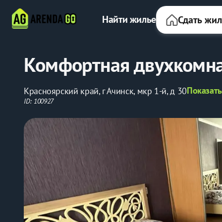
Найти жилье
Сдать жи
Комфортная двухкомна
Показать
Красноярский край, г Ачинск, мкр 1-й, д 30
ID: 100927