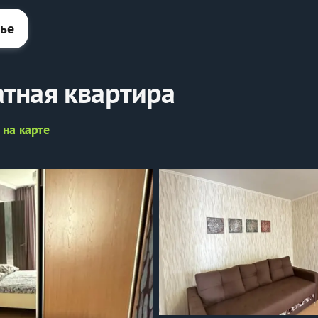
лье
тная квартира
 на карте