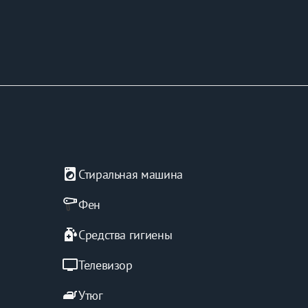
local_laundry_service
Стиральная машина
Фен
sanitizer
Средства гигиены
tv
Телевизор
iron
Утюг