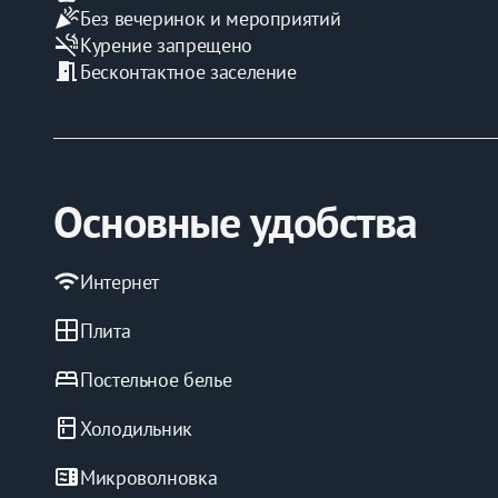
celebration
Без вечеринок и мероприятий
‼️ВЫЕЗД ДО 12-00
smoke_free
Курение запрещено
ИП Мафтеева А.А.
meeting_room
Бесконтактное заселение
ИНН 244302471205
Основные удобства
wifi
Интернет
window
Плита
bed
Постельное белье
kitchen
Холодильник
microwave
Микроволновка