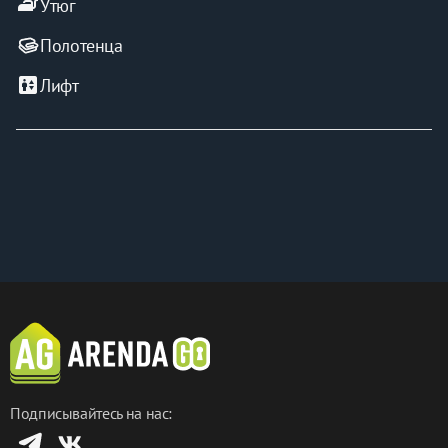
iron
Утюг
Полотенца
elevator
Лифт
Подписывайтесь на нас: