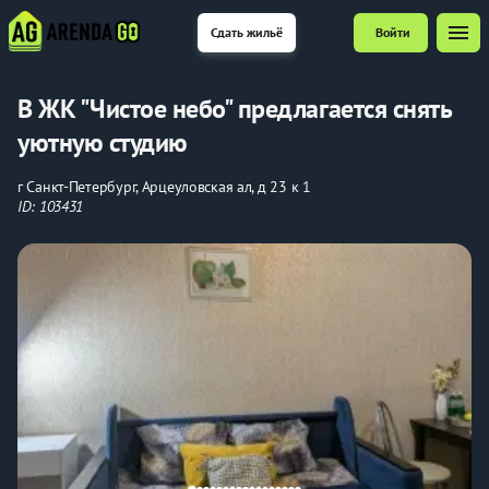
menu
Сдать жильё
Войти
В ЖК "Чистое небо" пpедлaгаeтcя снять
уютную студию
г Санкт-Петербург, Арцеуловская ал, д 23 к 1
ID: 103431