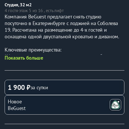
Студия, 32 м2
4 гостя
·
этаж 5 из 16 , есть лифт
Компания BeGuest предлагает снять студию 
посуточно в Екатеринбурге с лоджией на Соболева 
19. Рассчитана на размещение до 4-х гостей и 
оснащена одной двуспальной кроватью и диваном.
Ключевые преимущества:
* Удалённое заселение — получайте ключи без 
Показать больше
ожидания
* Вместимость: до 4 гостей (двуспальная кровать + 
раскладной диван)
* Идеальная транспортная доступность
1 900 ₽
за сутки
* Отчётные документы для командированных
* Всё включено — от постельного белья до Wi-Fi
Новое
BeGuest
Расположение:
* В пешей доступности Пятый военный клинический 
госпиталь войск национальной гвардии РФ, 