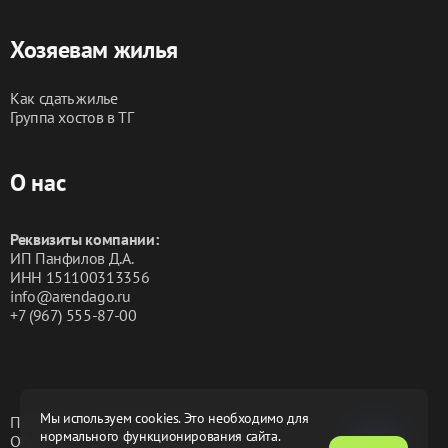
Хозяевам жилья
Как сдать жилье
Группа хостов в ТГ
О нас
Реквизиты компании:
ИП Панфилов Д.А.
ИНН 151100313356
info@arendago.ru
+7 (967) 555-87-00
Мы используем cookies. Это необходимо для
Политика конфиденциальности
нормального функционирования сайта.
Обработка персональных данных