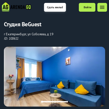
menu
Сдать жильё
Войти
Студия BeGuest
г Екатеринбург, ул Соболева, д 19
ID: 100611