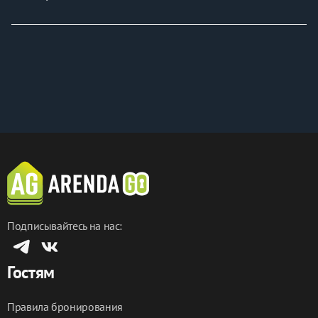
Жмите «Добавить в избранное» – и вы сможете 
вернуться к просмотру в любое время и получать 
уведомления об изменении цены.
Хотите забронировать сейчас?
Жмите «Забронировать» – выбирайте даты и 
бронируйте мгновенно! Свободные даты разлетаются 
быстро!
P.S. Идеальный вариант для деловой поездки или 
туризма — всё необходимое уже включено!
Подписывайтесь на нас:
Гостям
Правила бронирования