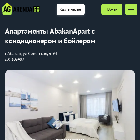
menu
Сдать жильё
Войти
Апартаменты AbakanApart с
кондиционером и бойлером
г Абакан, ул Советская, д 94
ID: 101489