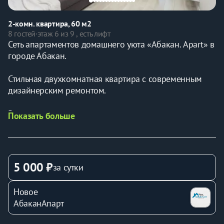
2-комн. квартира, 60 м2
8 гостей
·
этаж 6 из 9 , есть лифт
Сеть апартаментов домашнего уюта «Абакан. Apart» в 
городе Абакан. 
Стильная двухкомнатная квартира с современным 
дизайнерским ремонтом. 
Рядом располагается:
Показать больше
 - Продуктовые магазины, аптеки и многое другое. 
- Недалеко остановка общественного транспорта;
- Кафе и рестораны; 
- ТЦ «Калина» 8 минут пешком; 
5 000 ₽
за сутки
- ТЦ «Доминион» 6 минут пешком; 
- Аэропорт — 11 минут на автомобиле; 
Новое
- Ж/д вокзал — 5 минут на автомобиле; - Аллея на 
АбаканАпарт
Некрасова, 
- Парк Черногорский. 