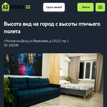
menu
Сдать жильё
Войти
Высота вид на город с высоты птичьего
полета
г Ростов-на-Дону, ул Вересаева, д 101/2 стр 1
ID: 102244