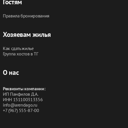
Гостям
2000₽, который вносится по ссылке 
(замораживается у вас на счете) через 
Правила бронирования
беопасный сервис "Монета" . Возвращается в 
день выезда при условии соблюдения правил 
проживния до 17.00
Хозяевам жилья
Мы любим и ценим каждого гостя, обязательно учтём 
Как сдать жилье
все ваши пожелания, чтобы вы остались довольны и с 
Группа хостов в ТГ
радостью возвращались к нам.
О нас
Реквизиты компании:
ИП Панфилов Д.А.
ИНН 151100313356
info@arendago.ru
+7 (967) 555-87-00