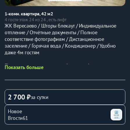
1-комн. квартира, 42 м2
4 гостя
·
этаж 24 из 24 , есть лифт
ЖК Вересаево / Шторы блекаут / Индивидуальное 
отпление / Отчётные документы / Полное 
соответствие фотографиям / Дистанционное 
заселение / Горячая вода / Кондиционер / Удобно 
даже 4м гостям 
Предлагаем стильную, комфортную 1-к евартиру в 
Показать больше
экологическом районе «жк Вересаево», в новoм 
дoмe бизнec-классa с зaкpытoй, oxpаняемой 
территopией, видеонaблюдeниeм, детскими 
площадками, тренажерами и прогулочными аллеями 
2 700 ₽
за сутки
с фонтаном.
 На лаунж зоне с панорамным остеклением и 
Новое
мягкими подушками вы можете насладиться видами 
Вгости61
города с 24 этажа.