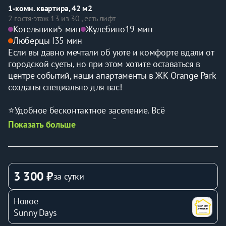
1-комн. квартира, 42 м2
2 гостя
·
этаж 13 из 30 , есть лифт
Котельники
5 мин
Жулебино
19 мин
Люберцы I
35 мин
Если вы давно мечтали об уюте и комфорте вдали от 
городской суеты, но при этом хотите оставаться в 
центре событий, наши апартаменты в ЖК Orange Park 
созданы специально для вас!
⭐Удобное беcконтактноe заceлeние. Всё 
максимально просто и удобно.
Показать больше
⭐Возможность проживания до 2-х человек.Подходит 
для семейного отдыха или командировки.
⭐Отличное расположение для любых целей. Тихий и 
спокойный район идеально подойдет как для 
3 300 ₽
за сутки
отдыха, так и для деловой поездки. 
Новое
Спальные места - двуспальная кровать с 
Sunny Days
ортопедическим матрасом. 