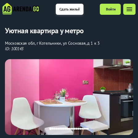
menu
Сдать жильё
Войти
Уютная квартира у метро
Московская обл, г Котельники, ул Сосновая, д 1 к 3
ID: 100143