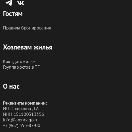
Заезд после 15:00 🕑
Гостям
Выезд до 12:00 🕛
Правила бронирования
Забронируйте прямо сейчас и убедитесь сами, 
насколько комфортно может быть ваше пребывание 
в нашем уютном уголке!
Хозяевам жилья
Как сдать жилье
Группа хостов в ТГ
О нас
Реквизиты компании:
ИП Панфилов Д.А.
ИНН 151100313356
info@arendago.ru
+7 (967) 555-87-00