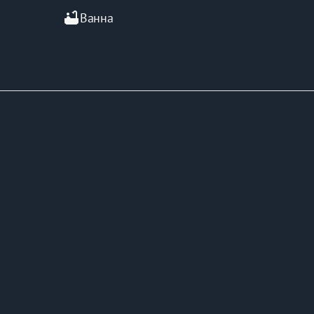
bathtub
Ванна