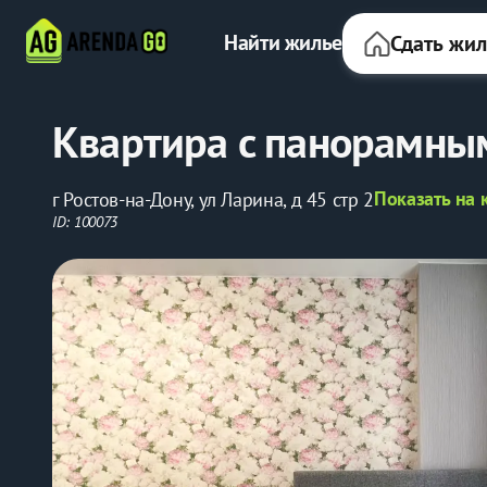
Найти жилье
Сдать жи
Квартира с панорамны
Показать на 
г Ростов-на-Дону, ул Ларина, д 45 стр 2
ID: 100073