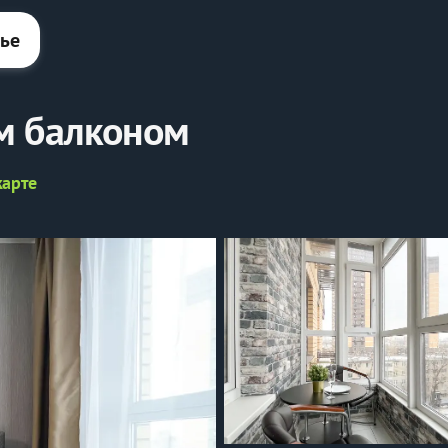
лье
м балконом
карте