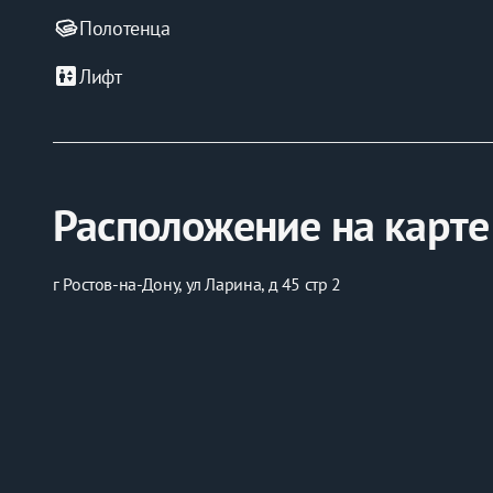
Полотенца
elevator
Лифт
Расположение на карте
г Ростов-на-Дону, ул Ларина, д 45 стр 2