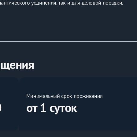
нтического уединения, так и для деловой поездки.
ическим матрасом. 
ортного проживания:
ещения
;
Минимальный срок проживания
0
от 1 суток
й доступности — торговые центры, кафе, рестораны, бизне