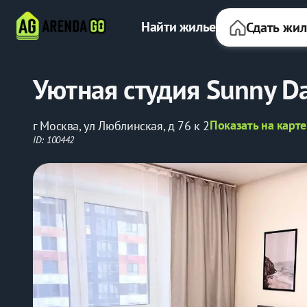
Найти жилье
Сдать жи
Уютная студия Sunny D
Показать на карте
г Москва, ул Люблинская, д 76 к 2
ID: 100442