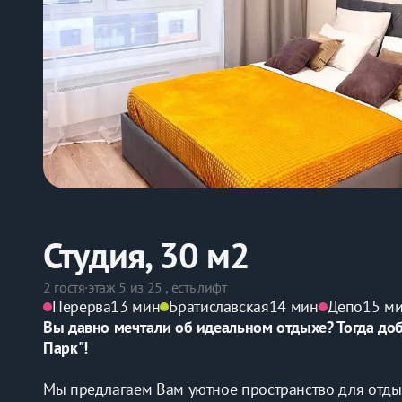
Студия, 30 м2
2 гостя
·
этаж 5 из 25 , есть лифт
Перерва
13 мин
Братиславская
14 мин
Депо
15 м
Вы давно мечтали об идеальном отдыхе? Тогда до
Парк"!
Мы предлагаем Вам уютное пространство для отдых