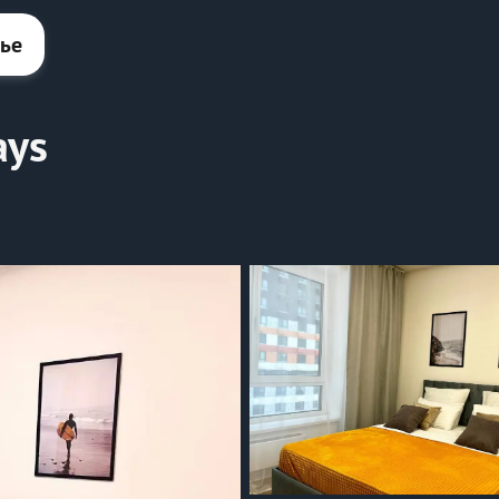
лье
ays