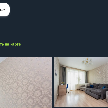
лье
ть на карте