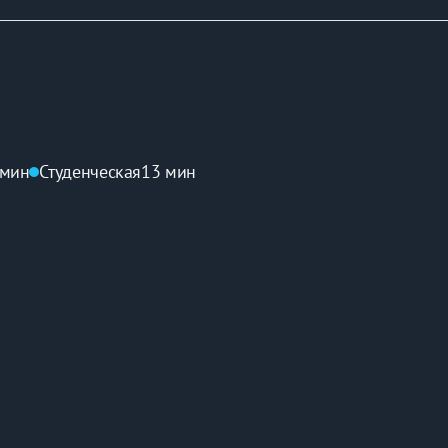
рукции по входу
любое время квартиру посуточно !
 мин
Студенческая
13 мин