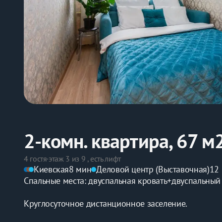
2-комн. квартира, 67 м
4 гостя
·
этаж 3 из 9 , есть лифт
Киевская
8 мин
Деловой центр (Выставочная)
12
Спальные места: двуспальная кровать+двуспальный
Круглосуточное дистанционное заселение.