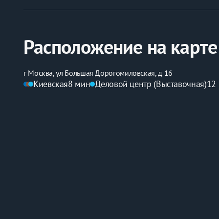
по соглашению сторон.
Оплата проживания и залога перед отправкой инст
Будем рады разместить вас в Москве, арендуйте в 
Расположение на карте
г Москва, ул Большая Дорогомиловская, д 16
Киевская
8 мин
Деловой центр (Выставочная)
12