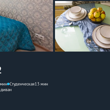
2
 мин
Студенческая
13 мин
 диван