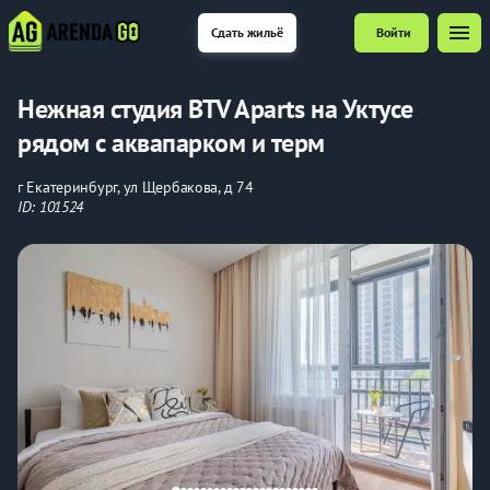
menu
Сдать жильё
Войти
Нежная студия BTV Aparts на Уктусе
рядом с аквапарком и терм
г Екатеринбург, ул Щербакова, д 74
ID: 101524