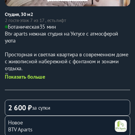
Студия, 30 м2
2 гостя
·
этаж 7 из 17 , есть лифт
Ботаническая
35 мин
Btv aparts нежная студия на Уктусе с атмосферой 
уюта
Просторная и светлая квартира в современном доме 
с живописной набережной с фонтаном и зонами 
отдыха. 
Преимущества расположения: 
Показать больше
- Квартира находится в активно развивающемся 
районе уктус, в шаговой доступности магазины, 
аптеки и зоны отдыха. 
- Рядом: аквапарк "лимпопо", океанариум, термы 
2 600 ₽
за сутки
"баден-баден", гора уктус. 
- В доме магазины "пятерочка", "жизньмарт", рядом 
Новое
пекарня с горячей выпечкой, аптека, пункты выдачи 
BTV Aparts
заказов, лаундж бар, барбершоп, студия маникюра. 