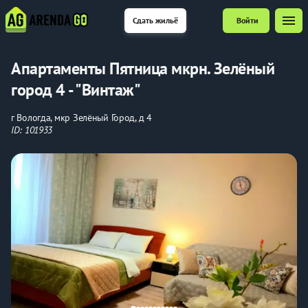
menu
Сдать жильё
Войти
Апартаменты Пятница мкрн. Зелёный
город 4 - "Винтаж"
г Вологда, мкр Зелёный Город, д 4
ID: 101933