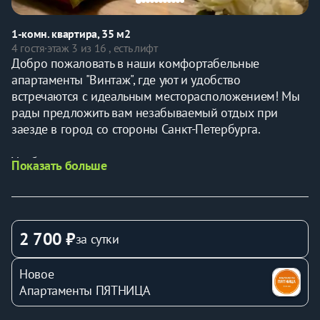
1-комн. квартира, 35 м2
4 гостя
·
этаж 3 из 16 , есть лифт
Добро пожаловать в наши комфортабельные 
апартаменты "Винтаж", где уют и удобство 
встречаются с идеальным месторасположением! Мы 
рады предложить вам незабываемый отдых при 
заезде в город со стороны Санкт-Петербурга.
Удобное расположение:
Показать больше
Наши апартаменты располагаются всего в 16 км от 
аэропорта и в 6,7 км от железнодорожного вокзала, 
что делает нас идеальным выбором для 
путешественников. Близость остановок 
2 700 ₽
за сутки
общественного транспорта обеспечивает легкий 
доступ к основным достопримечательностям и 
Новое
сервисам.
Апартаменты ПЯТНИЦА
 Комфорт для всей семьи: