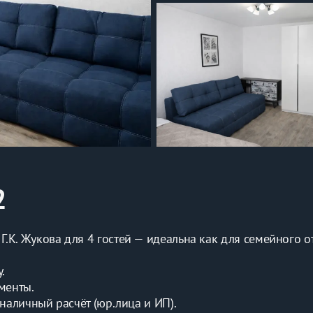
2
К. Жукова для 4 гостей — идеальна как для семейного отд
.
менты.
зналичный расчёт (юр.лица и ИП).