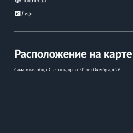
Полотенца
elevator
Лифт
Расположение на карте
Самарская обл, г Сызрань, пр-кт 50 лет Октября, д 26