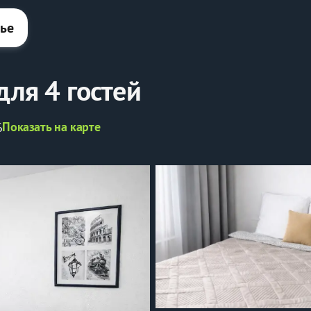
лье
для 4 гостей
Показать на карте
6