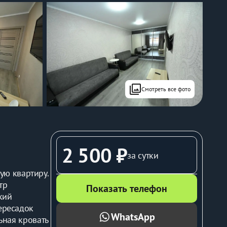
filter
Смотреть все фото
2 500 ₽
за сутки
ю квартиру. 
р 
Показать телефон
ий 
ересадок 
WhatsApp
ная кровать 