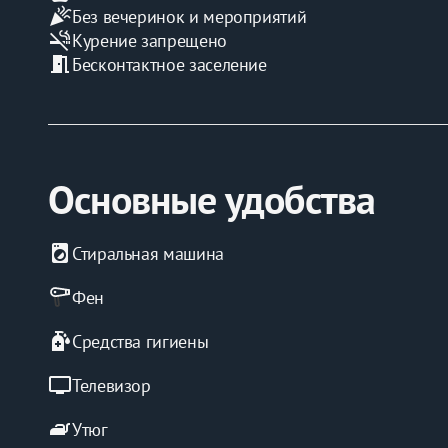
celebration
Без вечеринок и мероприятий
smoke_free
Курение запрещено
meeting_room
Бесконтактное заселение
Основные удобства
local_laundry_service
Стиральная машина
Фен
sanitizer
Средства гигиены
tv
Телевизор
iron
Утюг