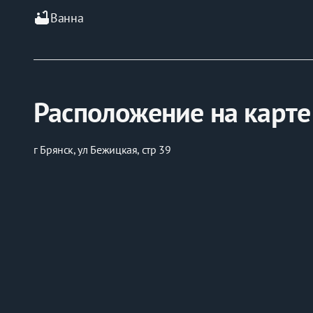
bathtub
Ванна
Расположение на карте
г Брянск, ул Бежицкая, стр 39