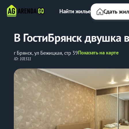
Найти жилье
Сдать жи
В ГостиБрянск двушка в
Показать на карте
г Брянск, ул Бежицкая, стр 39
ID: 101511