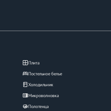
window
Плита
bed
Постельное белье
kitchen
Холодильник
microwave
Микроволновка
Полотенца