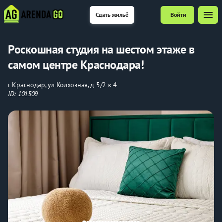
menu
Сдать жильё
Войти
Роскошная студия на шестом этаже в
самом центре Краснодара!
г Краснодар, ул Колхозная, д 5/2 к 4
ID: 101509