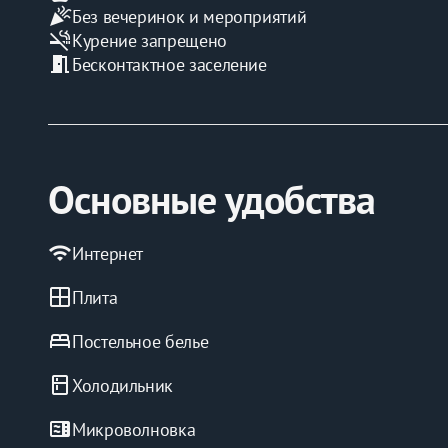
celebration
Без вечеринок и мероприятий
smoke_free
Курение запрещено
meeting_room
Бесконтактное заселение
Основные удобства
wifi
Интернет
window
Плита
bed
Постельное белье
kitchen
Холодильник
microwave
Микроволновка