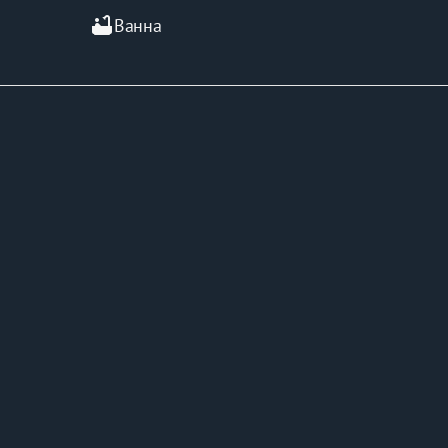
bathtub
Ванна