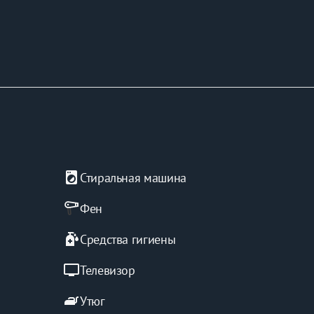
local_laundry_service
Стиральная машина
Фен
sanitizer
Средства гигиены
tv
Телевизор
iron
Утюг