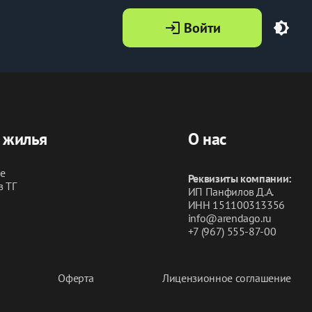
Войти
login
brightness_4
 жилья
О нас
ье
Реквизиты компании:
в ТГ
ИП Панфилов Д.А.
ИНН 151100313356
info@arendago.ru
+7 (967) 555-87-00
Оферта
Лицензионное соглашение