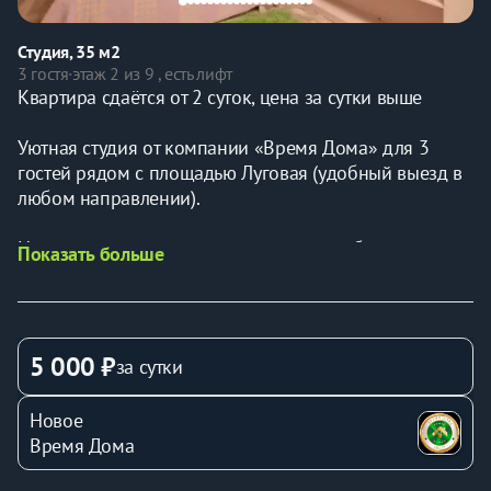
Студия, 35 м2
3 гостя
·
этаж 2 из 9 , есть лифт
Квартира сдаётся от 2 суток, цена за сутки выше
Уютная студия от компании «Время Дома» для 3 
гостей рядом с площадью Луговая (удобный выезд в 
любом направлении).
Наши апартаменты — это идеальный выбор для 
Показать больше
комфортного отдыха или деловой поездки! Здесь 
есть всё необходимое для приятного проживания.
Спальные места : двуспальная кровать + диван
В квартире вас ждет:
5 000 ₽
за сутки
• Техника: WI-FI, кабельное ТВ, холодильник, плита, 
стиральная машина, фен, утюг, водонагреватель.
Новое
• Удобства: постельное белье, полотенца, средства 
Время Дома
гигиены (качественный  шампунь, гель для душа, 
парфюмированное мыло)