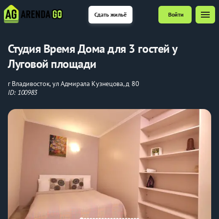
menu
Сдать жильё
Войти
Студия Время Дома для 3 гостей у
Луговой площади
г Владивосток, ул Адмирала Кузнецова, д 80
ID: 100983