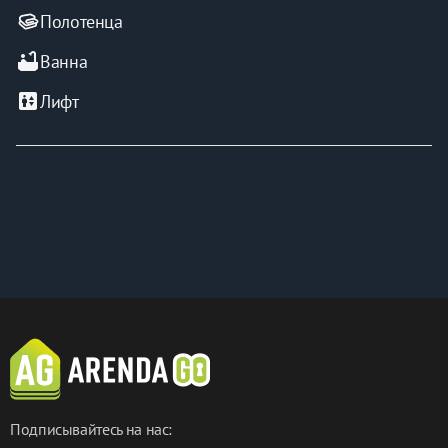
Полотенца
bathtub
Ванна
elevator
Лифт
Подписывайтесь на нас: