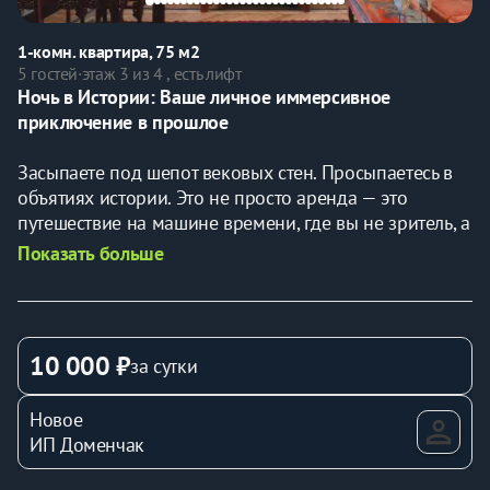
1-комн. квартира, 75 м2
5 гостей
·
этаж 3 из 4 , есть лифт
Ночь в Истории: Ваше личное иммерсивное 
приключение в прошлое
Засыпаете под шепот вековых стен. Просыпаетесь в 
объятиях истории. Это не просто аренда — это 
путешествие на машине времени, где вы не зритель, а 
главный герой.
Показать больше
Здравствуйте, дорогой Гость! Вы не просто 
бронируете жилье — вы получаете ключи от портала 
в другое время. Эта квартира в старом центре 
10 000 ₽
за сутки
Ростова, проект дизайнера Светланы Андреевой-
Щепетевой. Дом - место наполненное историями и 
Новое
важно, когда каждая деталь интерьера наполнена 
ИП Доменчак
смыслом.
Мы старались максимально сохранить аутентичные 