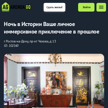
menu
Сдать жильё
Войти
Ночь в Истории Ваше личное
иммерсивное приключение в прошлое
г Ростов-на-Дону, пр-кт Чехова, д 13
ID: 102160