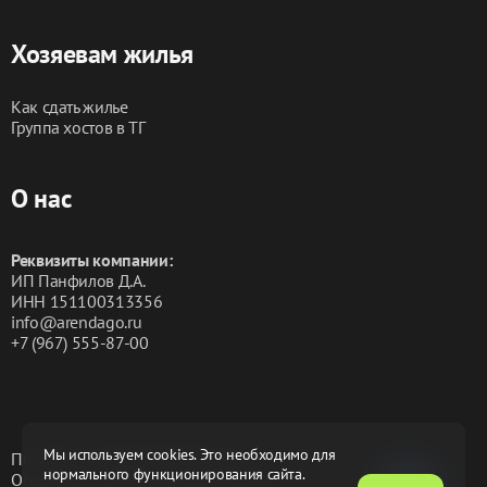
Хозяевам жилья
Как сдать жилье
Группа хостов в ТГ
О нас
Реквизиты компании:
ИП Панфилов Д.А.
ИНН 151100313356
info@arendago.ru
+7 (967) 555-87-00
Мы используем cookies. Это необходимо для
Политика конфиденциальности
нормального функционирования сайта.
Обработка персональных данных