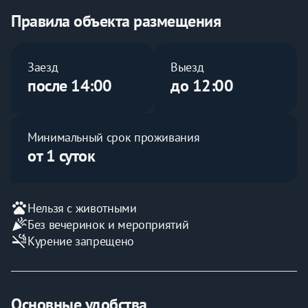
📌При длительном проживании скидка.
Правила объекта размещения
>>>>>>>>>>>>>>>>>>>>>>>>>>>>>>>>>>>>>
Заезд
Выезд
Для комфортного пребывания всё предусмотрено: 📍
после 14:00
до 12:00
новый ремонт, 📍современный дизайн, 📍удобная 
мебель, 📍просторная кровать и диваны, 📍
отутюженное белоснежное постельное бельё с 
Минимальный срок проживания
комплектом воздушных полотенец, 📍бытовая 
от 1 суток
техника, 📍столовые приборы, 📍необходимая 
посуда для приготовления пищи. Холодильник есть, 
морозилка отсутствует.
pets
Нельзя с животными
>>>>>>>>>>>>>>>>>>>>>>>>>>>>>>>>>>>>>
celebration
Без вечеринок и мероприятий
smoke_free
Курение запрещено
👍Возможно заселение до 6 человек.
>>>>>>>>>>>>>>>>>>>>>>>>>>>>>>>>>>>>>
Основные удобства