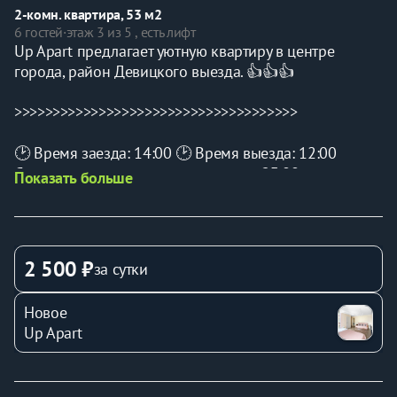
2-комн. квартира, 53 м2
6 гостей
·
этаж 3 из 5 , есть лифт
Up Apart предлагает уютную квартиру в центре 
города, район Девицкого выезда. 👍👍👍
>>>>>>>>>>>>>>>>>>>>>>>>>>>>>>>>>>>>>
🕑 Время заезда: 14:00 🕑 Время выезда: 12:00
Самое позднее время заселения до 23:00.
Показать больше
📌 Звонки принимаются с 8:00 до 23:00
В ночное время заселение возможно только по 
предварительному бронированию.
2 500 ₽
за сутки
Ранний заезд и поздний выезд обсуждается заранее.
Новое
Up Apart
>>>>>>>>>>>>>>>>>>>>>>>>>>>>>>>>>>>>>
Фото полностью соответствуют действительности.