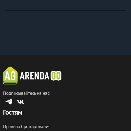
🔥🔥🔥Крупнейший транспортный узел, десятки 
маршрутов городского транспорта в любую точку 
города - ЖД вокзалы, Автовокзал, Аэропорт, 
Набережная, ВУНЦ ВВС ВВА им. Жуковского и 
Гагарина. 🚘Удобный выезд в направлении ТРЦ Сити-
Парк Град, Эвент-Холл, Океанариум. Ближайшая 
остановка транспорта рядом с домом.
>>>>>>>>>>>>>>>>>>>>>>>>>>>>>>>>>>>>>
📞 В городе Воронеж у нас лучшее предложение 
аренды посуточно и на длительный срок! Будем рады 
видеть вас нашими гостями!
Подписывайтесь на нас:
Гостям
Правила бронирования