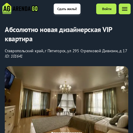
menu
Сдать жильё
Войти
Абсолютно новая дизайнерская VIP
квартира
Ставропольский край, г Пятигорск, ул 295 Стрелковой Дивизии, д 17
ID: 101641