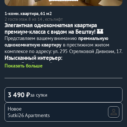
1-комн. квартира, 61 м2
2 гостя
·
этаж 8 из 14 , есть лифт
Элегантная однокомнатная квартира 
премиум-класса с видом на Бештау! 🏰
Представляем вашему вниманию 
премиальную 
однокомнатную квартиру
 в престижном жилом 
комплексе по адресу: ул. 295 Стрелковой Дивизии, 17.
Изысканный интерьер:
Дизайнерский ремонт
 в классическом стиле
Показать больше
Панорамные окна
 с захватывающим видом 
на гору Бештау
Уютная атмосфера
 с элегантными акцентами
Комфортное размещение для 1-2 гостей:
3 490 ₽
за сутки
Двуспальная кровать
 с ортопедическим 
матрасом
Новое
Приватная зона
 для спокойного отдыха
Sutki26 Apartments
Премиальная комплектация:
Современный Smart TV