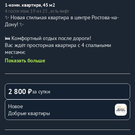
1-комн. квартира, 45 м2
4 гостя
·
этаж 19 из 25 , есть лифт
✨ Новая стильная квартира в центре Ростова-на-
Дону! ✨
🛌 Комфортный отдых после дороги!
Вас ждёт просторная квартира с 4 спальными 
местами:
— большая двуспальная кровать
Показать больше
— раскладной диван для двоих
БЕЛОСНЕЖНОЕ постельное бельё, мягкие подушки — 
уют гарантирован! Вам не захочется уезжать 😌
2 800 ₽
за сутки
🍳 Завтрак в постель? Легко! Мы сотрудничаем с 
рестораном Сицилия, и вы можете все заказать у них.
Новое
Добрые квартиры
📺 Всё для уюта и комфорта:
— ЖК телевизор и кабельное ТВ
— Wi-Fi