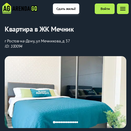
menu
Сдать жильё
Войти
Квартира в ЖК Мечник
г Ростов-на-Дону, ул Мечникова, д 37
ID: 100094