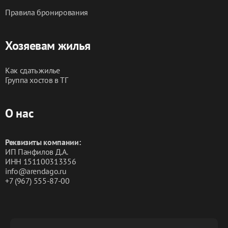
#ростовнедорогиеквартирыпосуточно 
Правила бронирования
#арендапосуточноростов
Хозяевам жилья
Как сдать жилье
Группа хостов в ТГ
О нас
Реквизиты компании:
ИП Панфилов Д.А.
ИНН 151100313356
info@arendago.ru
+7 (967) 555-87-00