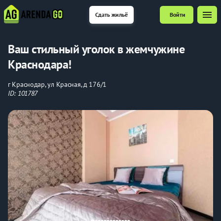
menu
Сдать жильё
Войти
Вaш стильный уголок в жемчужинe
Краснодaрa!
г Краснодар, ул Красная, д 176/1
ID: 101787