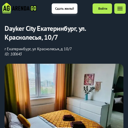
menu
Сдать жильё
Войти
Dayker City Екатеринбург, ул.
Краснолесья, 10/7
г Екатеринбург, ул Краснолесья, д 10/7
ID: 100643