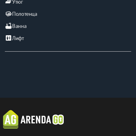
iron
Утюг
Полотенца
bathtub
Ванна
elevator
Лифт