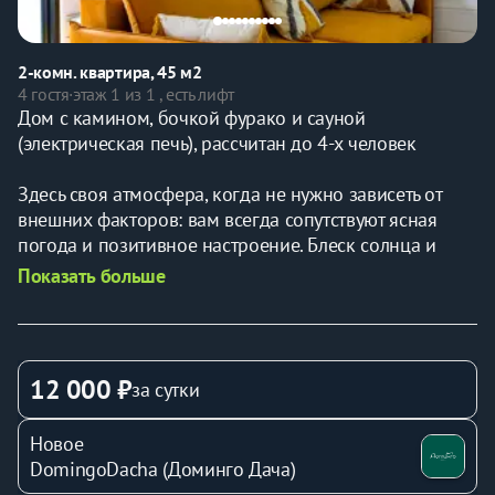
2-комн. квартира, 45 м2
4 гостя
·
этаж 1 из 1 , есть лифт
Дом с камином, бочкой фурако и сауной 
(электрическая печь), рассчитан до 4-х человек
Здесь своя атмосфера, когда не нужно зависеть от 
внешних факторов: вам всегда сопутствуют ясная 
погода и позитивное настроение. Блеск солнца и 
золота, цвет осенней листвы, песка, соломы, спелых 
Показать больше
фруктов, меда или куркумы – такой разный и теплый 
ассоциативный ряд. Уверены, тут каждый найдет что-
то особенное для себя, что подарит еще больший уют 
от пребывания в доме.
12 000 ₽
за сутки
При желании захватите с собой самых близких – 
Новое
возможно размещение до 4х человек. В доме есть 
DomingoDacha (Доминго Дача)
отдельная спальня с двуспальной кроватью, а в 