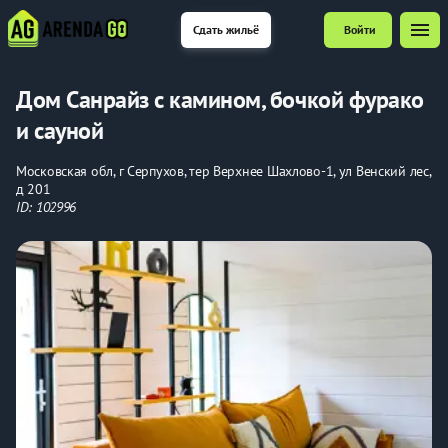
menu
Сдать жильё
Войти
Дом Санрайз с камином, бочкой фурако
и сауной
Московская обл, г Серпухов, тер Верхнее Шахлово-1, ул Венский лес,
д 201
ID: 102996