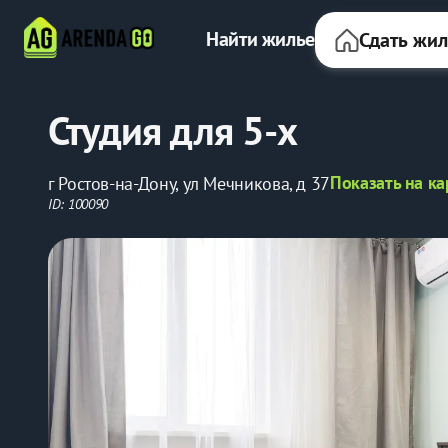
Найти жилье
Сдать жи
Студия для 5-х
Показать на ка
г Ростов-на-Дону, ул Мечникова, д 37
ID: 100090