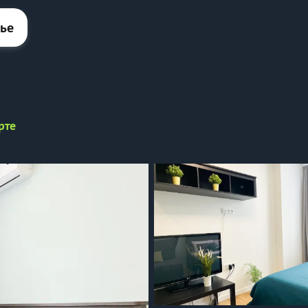
лье
рте