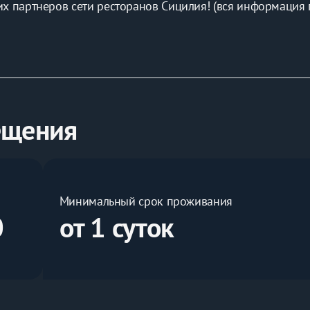
их партнеров сети ресторанов Сицилия! (вся информация 
⬇️
ещения
сло-кровать
енца
ервисов
Минимальный срок проживания
 техникой
0
от 1 суток
, чайник, фен, сушилка для белья
у 3-Г и кассовый онлайн-чек с QR кодом (в соответствии