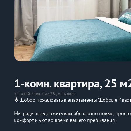
1-комн. квартира, 25 м
5 гостей
·
этаж 7 из 25 , есть лифт
🌟 Добро пожаловать в апартаменты “Добрые Кварт
Мы рады предложить вам абсолютно новые, просто
комфорт и уют во время вашего пребывания!